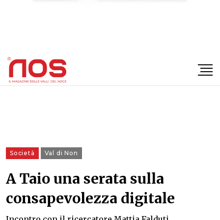
×
Società
Val di Non
A Taio una serata sulla
consapevolezza digitale
Incontro con il ricercatore Mattia Falduti