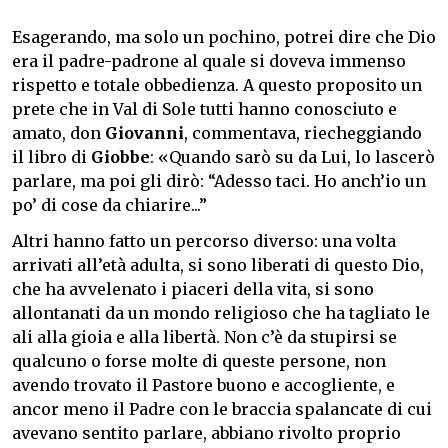
Esagerando, ma solo un pochino, potrei dire che Dio
era il padre-padrone al quale si doveva immenso
rispetto e totale obbedienza. A questo proposito un
prete che in Val di Sole tutti hanno conosciuto e
amato, don
Giovanni
, commentava, riecheggiando
il libro di
Giobbe
: «Quando sarò su da Lui, lo lascerò
parlare, ma poi gli dirò: “Adesso taci. Ho anch’io un
po’ di cose da chiarire...”
Altri hanno fatto un percorso diverso: una volta
arrivati all’età adulta, si sono liberati di questo Dio,
che ha avvelenato i piaceri della vita, si sono
allontanati da un mondo religioso che ha tagliato le
ali alla gioia e alla libertà. Non c’è da stupirsi se
qualcuno o forse molte di queste persone, non
avendo trovato il Pastore buono e accogliente, e
ancor meno il Padre con le braccia spalancate di cui
avevano sentito parlare, abbiano rivolto proprio