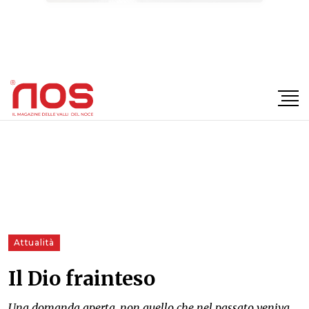
×
Attualità
Il Dio frainteso
Una domanda aperta, non quello che nel passato veniva