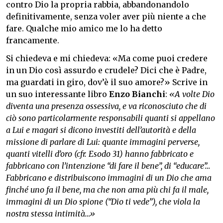
contro Dio la propria rabbia, abbandonandolo
definitivamente, senza voler aver più niente a che
fare. Qualche mio amico me lo ha detto
francamente.
Si chiedeva e mi chiedeva: «Ma come puoi credere
in un Dio così assurdo e crudele? Dici che è Padre,
ma guardati in giro, dov’è il suo amore?» Scrive in
un suo interessante libro
Enzo Bianchi
:
«A volte Dio
diventa una presenza ossessiva, e va riconosciuto che di
ciò sono particolarmente responsabili quanti si appellano
a Lui e magari si dicono investiti dell’autorità e della
missione di parlare di Lui: quante immagini perverse,
quanti vitelli d’oro (cfr. Esodo 31) hanno fabbricato e
fabbricano con l’intenzione “di fare il bene”, di “educare”…
Fabbricano e distribuiscono immagini di un Dio che ama
finché uno fa il bene, ma che non ama più chi fa il male,
immagini di un Dio spione (“Dio ti vede”), che viola la
nostra stessa intimità…»