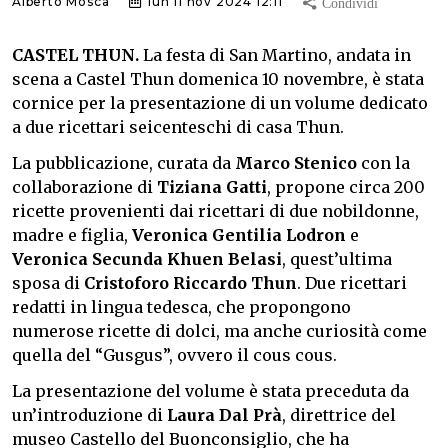
Alberto Mosca
lun 11 nov 2024 12:11
CASTEL THUN.
La festa di San Martino, andata in
scena a Castel Thun domenica 10 novembre, è stata
cornice per la presentazione di un volume dedicato
a due ricettari seicenteschi di casa Thun.
La pubblicazione, curata da
Marco Stenico
con la
collaborazione di
Tiziana Gatti
, propone circa 200
ricette provenienti dai ricettari di due nobildonne,
madre e figlia,
Veronica Gentilia Lodron
e
Veronica Secunda Khuen Belasi
, quest’ultima
sposa di
Cristoforo Riccardo Thun
. Due ricettari
redatti in lingua tedesca, che propongono
numerose ricette di dolci, ma anche curiosità come
quella del “Gusgus”, ovvero il cous cous.
La presentazione del volume è stata preceduta da
un’introduzione di
Laura Dal Prà
, direttrice del
museo Castello del Buonconsiglio, che ha