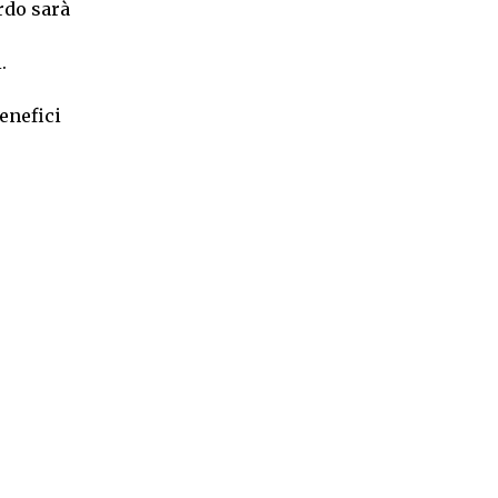
rdo sarà
.
benefici