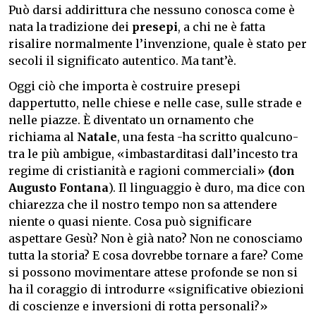
Può darsi addirittura che nessuno conosca come è
nata la tradizione dei
presepi
, a chi ne è fatta
risalire normalmente l’invenzione, quale è stato per
secoli il significato autentico. Ma tant’è.
Oggi ciò che importa è costruire presepi
dappertutto, nelle chiese e nelle case, sulle strade e
nelle piazze. È diventato un ornamento che
richiama al
Natale
, una festa -ha scritto qualcuno-
tra le più ambigue, «imbastarditasi dall’incesto tra
regime di cristianità e ragioni commerciali»
(don
Augusto Fontana
). Il linguaggio è duro, ma dice con
chiarezza che il nostro tempo non sa attendere
niente o quasi niente. Cosa può significare
aspettare Gesù? Non è già nato? Non ne conosciamo
tutta la storia? E cosa dovrebbe tornare a fare? Come
si possono movimentare attese profonde se non si
ha il coraggio di introdurre «significative obiezioni
di coscienze e inversioni di rotta personali?»