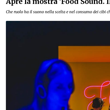
Apre la mostra 'Food Sound. I
Che ruolo ha il suono nella scelta e nel consumo dei cibi c