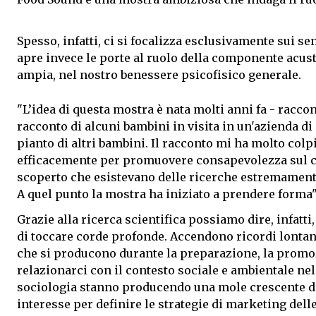
Spesso, infatti, ci si focalizza esclusivamente sui sens
apre invece le porte al ruolo della componente acust
ampia, nel nostro benessere psicofisico generale.
"L’idea di questa mostra è nata molti anni fa - racco
racconto di alcuni bambini in visita in un'azienda di p
pianto di altri bambini. Il racconto mi ha molto colp
efficacemente per promuovere consapevolezza sul cib
scoperto che esistevano delle ricerche estremamente 
A quel punto la mostra ha iniziato a prendere forma"
Grazie alla ricerca scientifica possiamo dire, infatt
di toccare corde profonde. Accendono ricordi lontani
che si producono durante la preparazione, la promoz
relazionarci con il contesto sociale e ambientale ne
sociologia stanno producendo una mole crescente di
interesse per definire le strategie di marketing dell