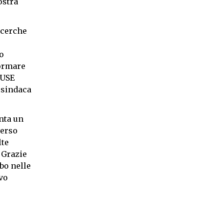
ostra
icerche
o
formare
MUSE
esindaca
enta un
verso
lte
 Grazie
ibo nelle
vo