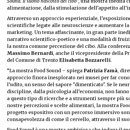
Sound. Il suono nascosto del cibo
”, una mostra inedita 
alimentazione, dalla stimolazione dell’appetito all’i
Attraverso un approccio esperienziale, l’esposizione 
scientifiche legate alle neuroscienze e aumentare la
marketing. Un tema affascinante, in gran parte inedi
narrativo scientifico-poetico e una modalità di frui
la nostra comune percezione del cibo. Alla conferen
Massimo Bernardi
, anche il vicepresidente della 
del Comune di Trento
Elisabetta Bozzarelli
.
“La mostra Food Sound – spiega
Patrizia Famà
, dir
approccio finora inesplorato nei musei per far conos
l’udito, un senso del sapore "dimenticato". Se le ne
discipline, dalla psicologia all’economia, non fanno
a questo tipo di ricerche e a strumenti sempre più so
nostre percezioni e scelte alimentari, la mostra Foo
progetto espositivo con un percorso immersivo sono
consapevolezza di come il cervello, attraverso il su
Food Sound è una mostra ambiziosa che indaga il ruo