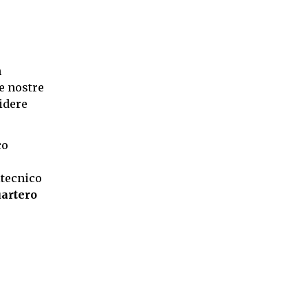
n
e nostre
idere
co
itecnico
artero