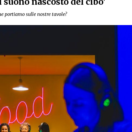
l suono nascosto del cibo'
he portiamo sulle nostre tavole?