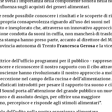
che svela l’importanza della componente sonora nella n
nfluenza sugli acquisti dei generi alimentari.
rende possibile conoscere i risultati e le scoperte di r
 propria consapevolezza riguardo all’uso dei suoni nel
to e inesplorato che, attraverso un innovativo approcci
zione condotta da suoni in cuffia, non mancherà di tras
za stampa hanno preso parte, accanto al direttore del 
Provincia autonoma di Trento
Francesca Gerosa
e la vic
ettrice dell’ufficio programmi per il pubblico - rappres
cere e riconoscere il nostro rapporto con il cibo attra
uroscienze hanno rivoluzionato il nostro approccio a mo
 eccezione nel campo della cucina e dell’alimentazione.
fisticati introdotti per pesare il rapporto tra suono e c
d Sound porta all’attenzione del grande pubblico un nuo
ro e di assoluto design, per offrire una maggiore
ono, percepisce e risponde agli stimoli alimentari”.
lo dell’udito nella nostra esperienza alimentare.