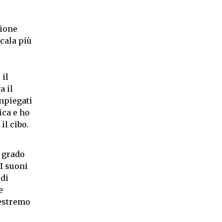
zione
cala più
 il
a il
impiegati
ica e ho
il cibo.
n grado
I suoni
 di
e
 estremo