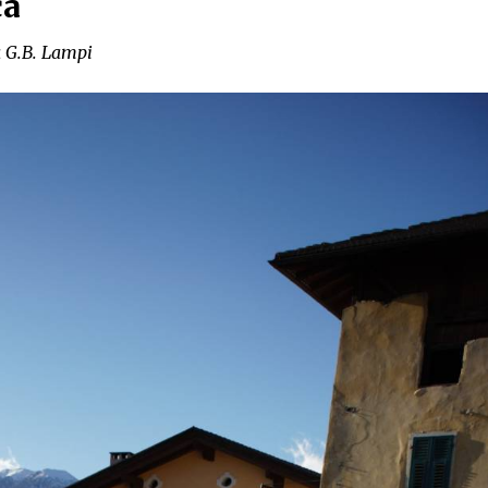
ca
a G.B. Lampi