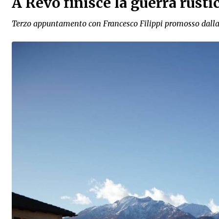
A Revò finisce la guerra rusti
Terzo appuntamento con Francesco Filippi promosso dall