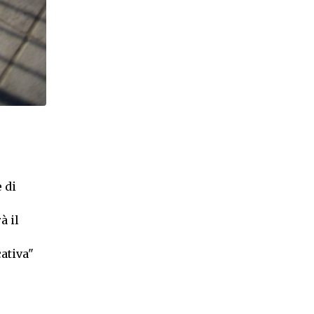
 di
à il
ativa"