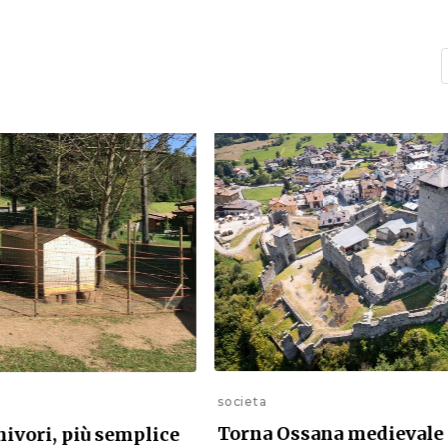
societa
Torna Ossana medievale
nivori, più semplice