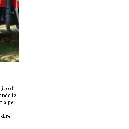
gico di
condo le
tro per
 dire