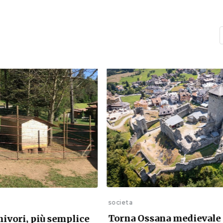
societa
Torna Ossana medievale
nivori, più semplice