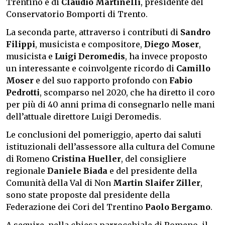
Trentino e di
Claudio Martinelli
, presidente del
Conservatorio Bomporti di Trento.
La seconda parte, attraverso i contributi di
Sandro
Filippi
, musicista e compositore,
Diego Moser
,
musicista e
Luigi Deromedis
, ha invece proposto
un interessante e coinvolgente ricordo di
Camillo
Moser
e del suo rapporto profondo con
Fabio
Pedrotti
, scomparso nel 2020, che ha diretto il coro
per più di 40 anni prima di consegnarlo nelle mani
dell’attuale direttore Luigi Deromedis.
Le conclusioni del pomeriggio, aperto dai saluti
istituzionali dell’assessore alla cultura del Comune
di Romeno
Cristina Hueller
, del consigliere
regionale
Daniele Biada
e del presidente della
Comunità della Val di Non
Martin Slaifer Ziller
,
sono state proposte dal presidente della
Federazione dei Cori del Trentino
Paolo Bergamo
.
A seguire, nella chiesa parrocchiale di Romeno, il