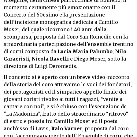
momento certamente più emozionante con il
Concerto del 60esimo e la presentazione
dell’incisione monografica dedicata a Camillo
Moser, del quale ricorrono i 40 anni dalla
scomparsa, proposta dal Coro San Romedio con la
straordinaria partecipazione dell’ensemble trentino
di corni composto da
Lucia Maria Palumbo
,
Nilo
Caracristi
,
Nicola Ravelli
e Diego Moser, sotto la
direzione di Luigi Deromedis.
Il concerto si è aperto con un breve video-racconto
della storia del coro attraverso le voci dei fondatori,
dei protagonisti ed il simpatico appello finale dei
giovani coristi rivolto ai tutti i ragazzi, “venite a
cantare con noi”, e si è chiuso con l’esecuzione de
“La Madonina”, frutto dello straordinario “ritrovo”
di estro e poesia fra Camillo Moser ed il poeta,
anch’esso di Lavis,
Italo Varner
, proposta dal coro
con l’accompagnamento dell’ Ensemble di corni che