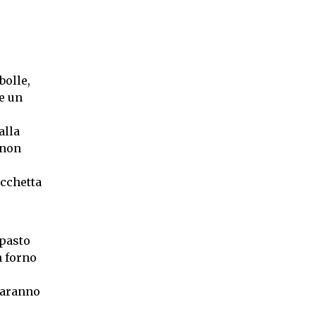
bolle,
e un
alla
 non
occhetta
mpasto
n forno
 saranno