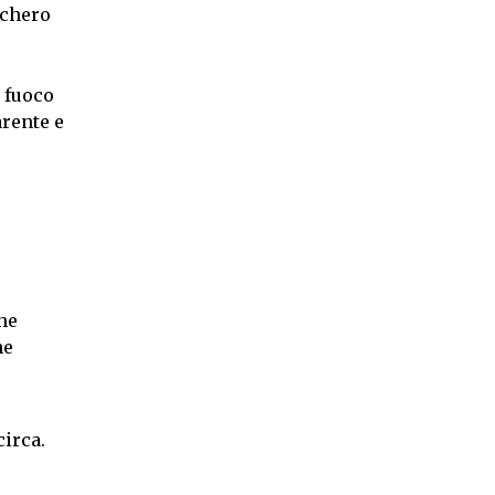
cchero
a fuoco
arente e
he
ne
circa.