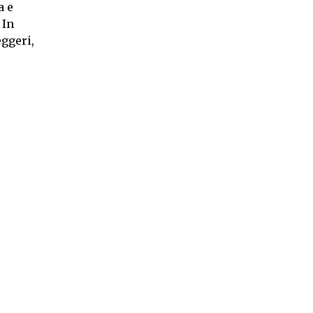
a e
 In
eggeri,