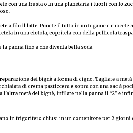
ete con una frusta o in una planetaria i tuorli con lo zu
oso.
e a filo il latte. Ponete il tutto in un tegame e cuocete 
etela in una ciotola, copritela con della pellicola trasp
la panna fino a che diventa bella soda.
 preparazione dei bignè a forma di cigno. Tagliate a metà
cchiaiata di crema pasticcera e sopra con una sac à poc
’altra metà del bignè, infilate nella panna il “2” e infi
no in frigorifero chiusi in un contenitore per 2 giorni 