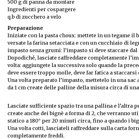
500 g di panna da montare
Ingredienti per cospargere
q.b di zucchero a velo
Preparazione
Iniziate con la pasta choux: mettete in un tegame il bu
versate la farina setacciata e con un cucchiaio di l
impasto senza grumi: l’impasto si deve staccare dal
Dopodiché, lasciate raffreddare completamente l’impa
volta: aggiungete la successiva solo quando la prece
deve essere troppo molle, deve far fatica a staccarsi 
Una volta preparato l’impasto, mettetelo in una sac 
da 1 cm create delle palline della misura circa di una
Lasciate sufficiente spazio tra una pallina e l’altra 
create anche dei bignè a forma di 2, che verranno util
statico a 180° per 20 minuti circa, fino a quando i bi
Una volta cotti, lasciateli raffreddare sulla carta fo
completamente freddi.