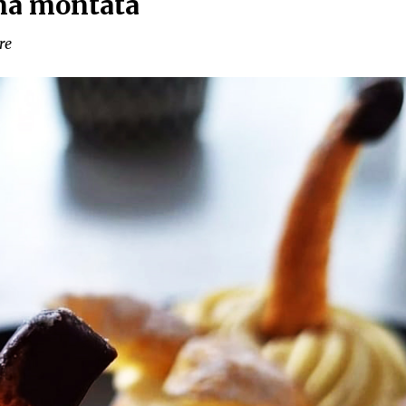
nna montata
re