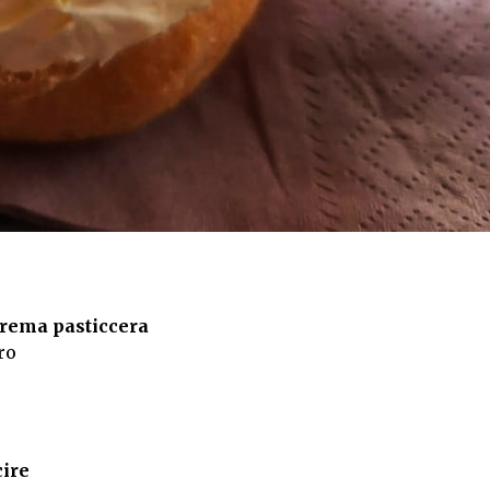
crema pasticcera
ro
cire