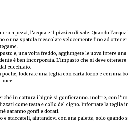
rro a pezzi, l’acqua e il pizzico di sale. Quando l’acqua 
egno o una spatola mescolate velocemente fino ad ottener
 tegame.
sto e, una volta freddo, aggiungete le uova intere una 
dente è ben incorporata. L’impasto che si deve ottenere
dal cucchiaio.
a poche, foderate una teglia con carta forno e con una b
 noce.
perché in cottura i bignè si gonfieranno. Inoltre, con l’i
izzati come testa e collo del cigno. Infornate la teglia i
gnè saranno gonfi e dorati.
rno e staccateli, aiutandovi con una paletta, solo quando