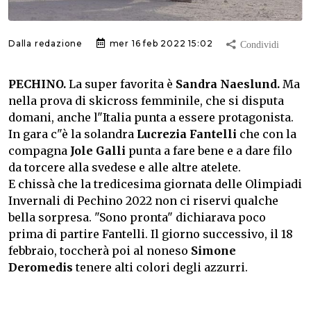
Dalla redazione
mer 16 feb 2022 15:02
PECHINO.
La super favorita è
Sandra Naeslund.
Ma
nella prova di skicross femminile, che si disputa
domani, anche l"Italia punta a essere protagonista.
In gara c"è la solandra
Lucrezia Fantelli
che con la
compagna
Jole Galli
punta a fare bene e a dare filo
da torcere alla svedese e alle altre atelete.
E chissà che la tredicesima giornata delle Olimpiadi
Invernali di Pechino 2022 non ci riservi qualche
bella sorpresa. "Sono pronta" dichiarava poco
prima di partire Fantelli. Il giorno successivo, il 18
febbraio, toccherà poi al noneso
Simone
Deromedis
tenere alti colori degli azzurri.