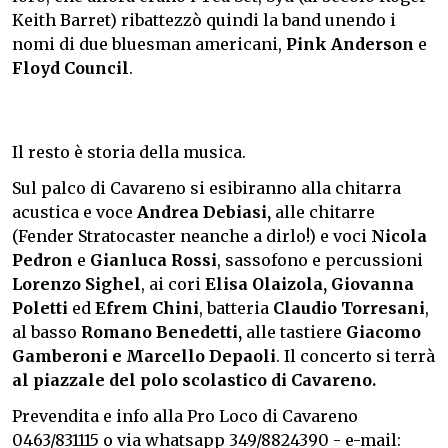
Keith Barret) ribattezzò quindi la band unendo i
nomi di due bluesman americani,
Pink Anderson
e
Floyd Council
.
Il resto è storia della musica.
Sul palco di Cavareno si esibiranno alla chitarra
acustica e voce
Andrea Debiasi,
alle chitarre
(Fender Stratocaster neanche a dirlo!) e voci
Nicola
Pedron
e
Gianluca Rossi
, sassofono e percussioni
Lorenzo Sighel
, ai cori
Elisa Olaizola, Giovanna
Poletti
ed
Efrem Chini
, batteria
Claudio Torresani
,
al basso
Romano Benedetti,
alle tastiere
Giacomo
Gamberoni e Marcello Depaoli
. Il concerto si terrà
al piazzale del polo scolastico di Cavareno.
Prevendita e info alla Pro Loco di Cavareno
0463/831115 o via whatsapp 349/8824390 - e-mail: