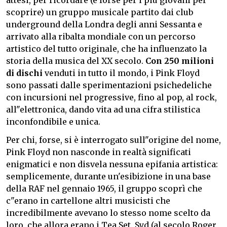
scoprire) un gruppo musicale partito dai club
underground della Londra degli anni Sessanta e
arrivato alla ribalta mondiale con un percorso
artistico del tutto originale, che ha influenzato la
storia della musica del XX secolo.
Con 250 milioni
di dischi
venduti in tutto il mondo, i Pink Floyd
sono passati dalle sperimentazioni psichedeliche
con incursioni nel progressive, fino al pop, al rock,
all"elettronica, dando vita ad una cifra stilistica
inconfondibile e unica.
Per chi, forse, si è interrogato sull"origine del nome,
Pink Floyd non nasconde in realtà significati
enigmatici e non disvela nessuna epifania artistica:
semplicemente, durante un'esibizione in una base
della RAF nel gennaio 1965, il gruppo scoprì che
c"erano in cartellone altri musicisti che
incredibilmente avevano lo stesso nome scelto da
loro, che allora erano i Tea Set, Syd (al secolo Roger