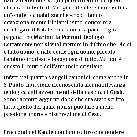
nato a Betlemme. Voglio però riflettere su quello
che era l"intento di Murgia: difendere i credenti da
un"omiletica natalizia che «nobilitando
devozionalmente l"infantilismo, concorre a
omologare il Natale cristiano alla paccottiglia
pagana"¦» (
Marinella Perroni
, teologa)
Certamente non si vuol mettere in dubbio che Dio si
è fatto uomo, è nato come ogni uomo, piccolo
bambino indifeso e bisognoso di tutto. Ma non è
questo il centro dell"annuncio cristiano.
Infatti nei quattro Vangeli canonici, come anche in
S.
Paolo
, non viene riconosciuta alcuna rilevanza
teologica agli avvenimenti della nascita di
Gesù
.
Sono racconti aggiunti
dopo che era stato scritto
tutto quello del quale non si può fare a meno:
passione, morte e risurrezione di Gesù.
I racconti del Natale non fanno altro che rendere