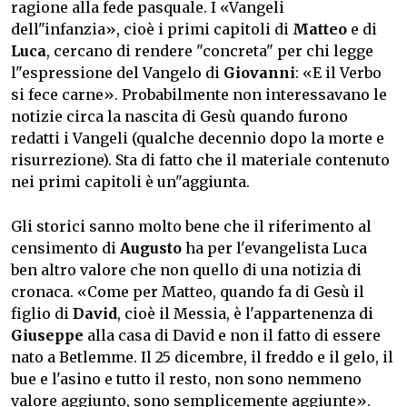
ragione alla fede pasquale. I «Vangeli
dell"infanzia», cioè i primi capitoli di
Matteo
e di
Luca
, cercano di rendere "concreta" per chi legge
l"espressione del Vangelo di
Giovanni
: «E il Verbo
si fece carne». Probabilmente non interessavano le
notizie circa la nascita di Gesù quando furono
redatti i Vangeli (qualche decennio dopo la morte e
risurrezione). Sta di fatto che il materiale contenuto
nei primi capitoli è un"aggiunta.
Gli storici sanno molto bene che il riferimento al
censimento di
Augusto
ha per l'evangelista Luca
ben altro valore che non quello di una notizia di
cronaca. «Come per Matteo, quando fa di Gesù il
figlio di
David
, cioè il Messia, è l'appartenenza di
Giuseppe
alla casa di David e non il fatto di essere
nato a Betlemme. Il 25 dicembre, il freddo e il gelo, il
bue e l'asino e tutto il resto, non sono nemmeno
valore aggiunto, sono semplicemente aggiunte».