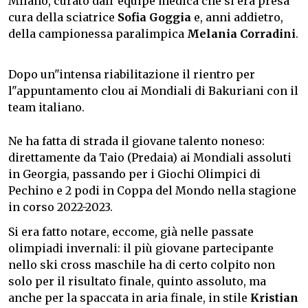
Milano, curato dall"equipe medica che si era presa
cura della sciatrice
Sofia Goggia
e, anni addietro,
della campionessa paralimpica
Melania Corradini
.
Dopo un"intensa riabilitazione il rientro per
l"appuntamento clou ai Mondiali di Bakuriani con il
team italiano.
Ne ha fatta di strada il giovane talento noneso:
direttamente da Taio (Predaia) ai Mondiali assoluti
in Georgia, passando per i Giochi Olimpici di
Pechino e 2 podi in Coppa del Mondo nella stagione
in corso 2022-2023.
Si era fatto notare, eccome, già nelle passate
olimpiadi invernali: il più giovane partecipante
nello ski cross maschile ha di certo colpito non
solo per il risultato finale, quinto assoluto, ma
anche per la spaccata in aria finale, in stile
Kristian