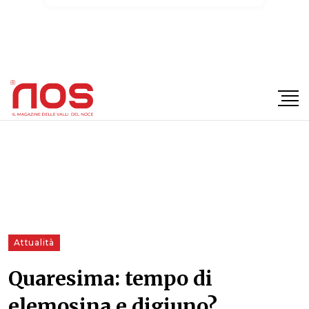
×
Attualità
Quaresima: tempo di
elemosina e digiuno?