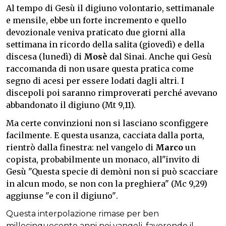
Al tempo di Gesù il digiuno volontario, settimanale
e mensile, ebbe un forte incremento e quello
devozionale veniva praticato due giorni alla
settimana in ricordo della salita (giovedì) e della
discesa (lunedì) di
Mosè
dal Sinai. Anche qui Gesù
raccomanda di non usare questa pratica come
segno di acesi per essere lodati dagli altri. I
discepoli poi saranno rimproverati perché avevano
abbandonato il digiuno (Mt 9,11).
Ma certe convinzioni non si lasciano sconfiggere
facilmente. E questa usanza, cacciata dalla porta,
rientrò dalla finestra: nel vangelo di
Marco
un
copista, probabilmente un monaco, all"invito di
Gesù "Questa specie di demòni non si può scacciare
in alcun modo, se non con la preghiera" (Mc 9,29)
aggiunse "e con il digiuno".
Questa interpolazione rimase per ben
millecinquecento anni nei vangeli, favorendo il