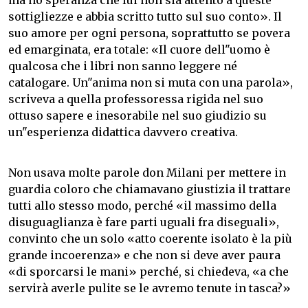
ma ho speranza che lui non sia attento a queste
sottigliezze e abbia scritto tutto sul suo conto». Il
suo amore per ogni persona, soprattutto se povera
ed emarginata, era totale: «Il cuore dell"uomo è
qualcosa che i libri non sanno leggere né
catalogare. Un"anima non si muta con una parola»,
scriveva a quella professoressa rigida nel suo
ottuso sapere e inesorabile nel suo giudizio su
un"esperienza didattica davvero creativa.
Non usava molte parole don Milani per mettere in
guardia coloro che chiamavano giustizia il trattare
tutti allo stesso modo, perché «il massimo della
disuguaglianza è fare parti uguali fra diseguali»,
convinto che un solo «atto coerente isolato è la più
grande incoerenza» e che non si deve aver paura
«di sporcarsi le mani» perché, si chiedeva, «a che
servirà averle pulite se le avremo tenute in tasca?»