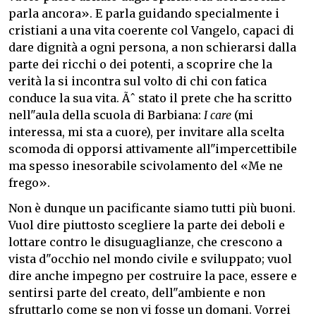
parla ancora». E parla guidando specialmente i
cristiani a una vita coerente col Vangelo, capaci di
dare dignità a ogni persona, a non schierarsi dalla
parte dei ricchi o dei potenti, a scoprire che la
verità la si incontra sul volto di chi con fatica
conduce la sua vita. Ãˆ stato il prete che ha scritto
nell"aula della scuola di Barbiana:
I care
(mi
interessa, mi sta a cuore), per invitare alla scelta
scomoda di opporsi attivamente all"impercettibile
ma spesso inesorabile scivolamento del «Me ne
frego».
Non è dunque un pacificante siamo tutti più buoni.
Vuol dire piuttosto scegliere la parte dei deboli e
lottare contro le disuguaglianze, che crescono a
vista d"occhio nel mondo civile e sviluppato; vuol
dire anche impegno per costruire la pace, essere e
sentirsi parte del creato, dell"ambiente e non
sfruttarlo come se non vi fosse un domani. Vorrei