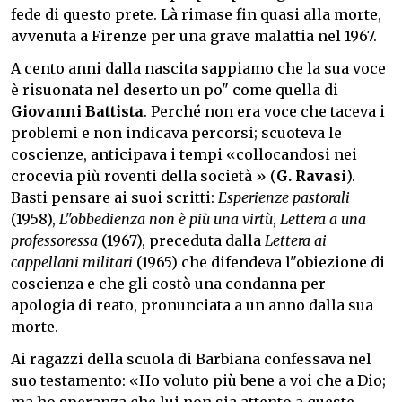
fede di questo prete. Là rimase fin quasi alla morte,
avvenuta a Firenze per una grave malattia nel 1967.
A cento anni dalla nascita sappiamo che la sua voce
è risuonata nel deserto un po" come quella di
Giovanni Battista
. Perché non era voce che taceva i
problemi e non indicava percorsi; scuoteva le
coscienze, anticipava i tempi «collocandosi nei
crocevia più roventi della società » (
G. Ravasi
).
Basti pensare ai suoi scritti:
Esperienze pastorali
(1958),
L"obbedienza non è più una virtù
,
Lettera a una
professoressa
(1967), preceduta dalla
Lettera ai
cappellani militari
(1965) che difendeva l"obiezione di
coscienza e che gli costò una condanna per
apologia di reato, pronunciata a un anno dalla sua
morte.
Ai ragazzi della scuola di Barbiana confessava nel
suo testamento: «Ho voluto più bene a voi che a Dio;