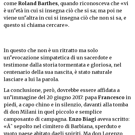
come
Roland Barthes
, quando riconosceva che «vi
è un"età in cui si insegna ciò che si sa; ma poi ne
viene un"altra in cui si insegna ciò che non si sa, e
questo si chiama cercare».
In questo che non è un ritratto ma solo
un"evocazione simpatetica di un sacerdote e
testimone dalla storia tormentata e gloriosa, nel
centenario della sua nascita, è stato naturale
lasciare a lui la parola.
La conclusione, però, dovrebbe essere affidata a
un"immagine del 20 giugno 2017: papa
Francesco
in
piedi, a capo chino e in silenzio, davanti alla tomba
di don Milani in quel piccolo e semplice
camposanto di campagna.
Enzo Biagi
aveva scritto:
«Ãˆ sepolto nel cimitero di Barbiana, sperduto e
vuoto paese abitato dagli spiriti. Ma don Lorenzo