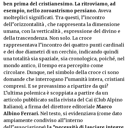
ben prima del cristianesimo. La ritroviamo, ad
esempio, nello zoroastrismo persiano.
Aveva
molteplici significati. Tra questi, l"incontro
dell"orizzontalità , che rappresenta la dimensione
umana, con la verticalità , espressione del divino e
della trascendenza. Non solo. La croce
rappresentava l"incontro dei quattro punti cardinali
e dei due diametri di un cerchio, indicando quindi
una totalità sia spaziale, sia cronologica, poiché, nel
mondo antico, il tempo era percepito come
circolare. Dunque, nel simbolo della croce ci sono
domande che interrogano l"umanità intera, cristiani
compresi. E se provassimo a ripartire da qui?
L"ultima polemica è scoppiata a partire da un
articolo pubblicato sulla rivista del Cai (Club Alpino
Italiano), a firma del direttore editoriale
Marco
Albino Ferrari.
Nel testo, si evidenziava (come dato
ampiamente condiviso all"interno
dell"associazione)
la "necessità di lasciare integre