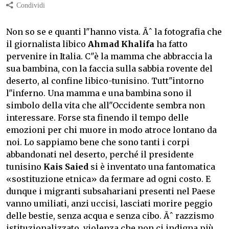
Non so se e quanti l"hanno vista. Ãˆ la fotografia che
il giornalista libico
Ahmad Khalifa
ha fatto
pervenire in Italia. C"è la mamma che abbraccia la
sua bambina, con la faccia sulla sabbia rovente del
deserto, al confine libico-tunisino. Tutt"intorno
l"inferno. Una mamma e una bambina sono il
simbolo della vita che all"Occidente sembra non
interessare. Forse sta finendo il tempo delle
emozioni per chi muore in modo atroce lontano da
noi. Lo sappiamo bene che sono tanti i corpi
abbandonati nel deserto, perché il presidente
tunisino
Kais Saied
si è inventato una fantomatica
«sostituzione etnica» da fermare ad ogni costo. E
dunque i migranti subsahariani presenti nel Paese
vanno umiliati, anzi uccisi, lasciati morire peggio
delle bestie, senza acqua e senza cibo. Ãˆ razzismo
istituzionalizzato, violenza che non ci indigna più.