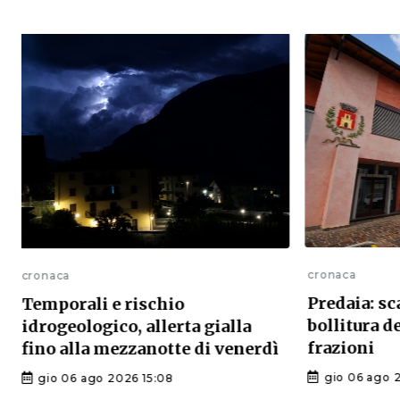
cronaca
cronaca
Predaia: sc
Temporali e rischio
bollitura d
idrogeologico, allerta gialla
frazioni
fino alla mezzanotte di venerdì
gio 06 ago 
gio 06 ago 2026 15:08