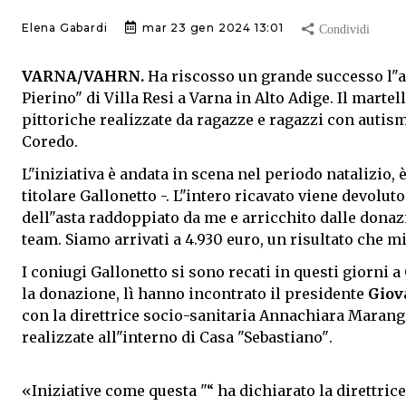
Elena Gabardi
mar 23 gen 2024 13:01
VARNA/VAHRN.
Ha riscosso un grande successo l"a
Pierino" di Villa Resi a Varna in Alto Adige. Il marte
pittoriche realizzate da ragazze e ragazzi con autismo
Coredo.
L"iniziativa è andata in scena nel periodo natalizio, è
titolare Gallonetto -. L"intero ricavato viene devoluto
dell"asta raddoppiato da me e arricchito dalle donazi
team. Siamo arrivati a 4.930 euro, un risultato che m
I coniugi Gallonetto si sono recati in questi giorni
la donazione, lì hanno incontrato il presidente
Giov
con la direttrice socio-sanitaria Annachiara Marango
realizzate all"interno di Casa "Sebastiano".
«Iniziative come questa "“ ha dichiarato la direttric