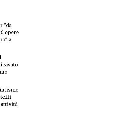
r "da
e 6 opere
o" a
l
ricavato
 mio
"Autismo
telli
attività