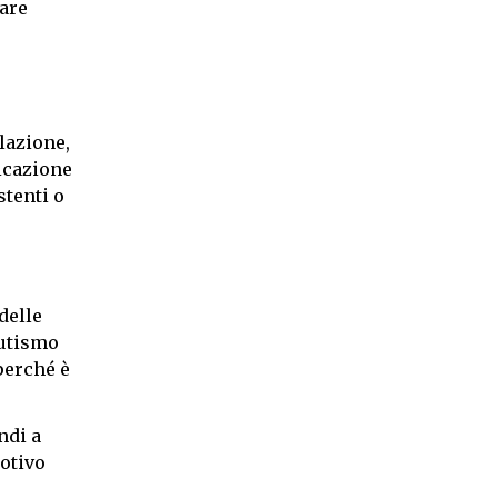
zare
lazione,
nicazione
tenti o
delle
Autismo
perché è
ndi a
motivo