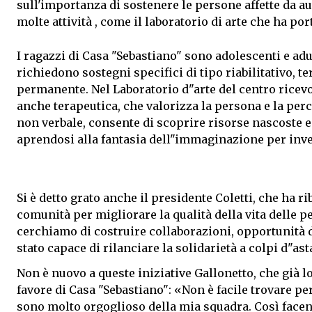
sull'importanza di sostenere le persone affette da a
molte attività , come il laboratorio di arte che ha p
I ragazzi di Casa "Sebastiano" sono adolescenti e ad
richiedono sostegni specifici di tipo riabilitativo, t
permanente. Nel Laboratorio d"arte del centro ricev
anche terapeutica, che valorizza la persona e la per
non verbale, consente di scoprire risorse nascoste 
aprendosi alla fantasia dell"immaginazione per inv
Si è detto grato anche il presidente Coletti, che ha r
comunità per migliorare la qualità della vita delle
cerchiamo di costruire collaborazioni, opportunità d
stato capace di rilanciare la solidarietà a colpi d"ast
Non è nuovo a queste iniziative Gallonetto, che già l
favore di Casa "Sebastiano": «Non è facile trovare p
sono molto orgoglioso della mia squadra. Così facend