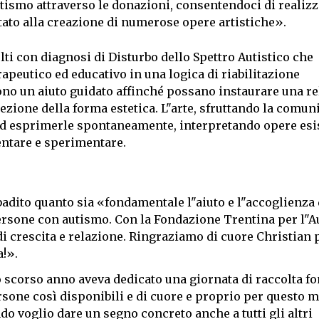
utismo attraverso le donazioni, consentendoci di realiz
ortato alla creazione di numerose opere artistiche».
ulti con diagnosi di Disturbo dello Spettro Autistico che
erapeutico ed educativo in una logica di riabilitazione
ono un aiuto guidato affinché possano instaurare una re
cezione della forma estetica. L"arte, sfruttando la comu
ed esprimerle spontaneamente, interpretando opere esis
entare e sperimentare.
ibadito quanto sia «fondamentale l"aiuto e l"accoglienza 
 persone con autismo. Con la Fondazione Trentina per l"
i crescita e relazione. Ringraziamo di cuore Christian 
a!».
o scorso anno aveva dedicato una giornata di raccolta fo
ersone così disponibili e di cuore e proprio per questo 
o voglio dare un segno concreto anche a tutti gli altri