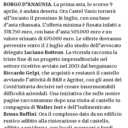
BORGO D"ANAUNIA.
La prima asta, lo scorso 9
aprile, è andata deserta. Ora Castel Vasio tornerà
all"incanto il prossimo 16 luglio, con una base
d"asta ribassata. L"offerta minima è fissata infatti a
378.750 euro, con base d"asta 505.000 euro e un
valore stimato di 670.000 euro. Le offerte dovranno
pervenire entro il 2 luglio allo studio dell"avvocato
delegato
Luciano Botteon
.
La vicenda racconta la
triste fine di un progetto imprenditoriale nel
settore ricettivo avviato nel 2003 dal bergamasco
Riccardo Gelpi
, che acquistò e restaurò il castello
avviando l"attività di B&B e Agritur, con gli anni del
Covid tuttavia decisivi nel creare insormontabili
difficoltà aziendali.
Una iniziativa che sulle nostre
pagine raccontammo dopo una visita al castello in
compagnia di
Walter Iori
e dell"indimenticato
Bruno Ruffini
.
Ora il complesso dato da un edificio
rustico adibito alla ristorazione e dal castello,
adibito a residenza, con locali accessori e fondi