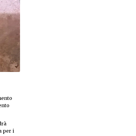
amento
ento
drà
 per i