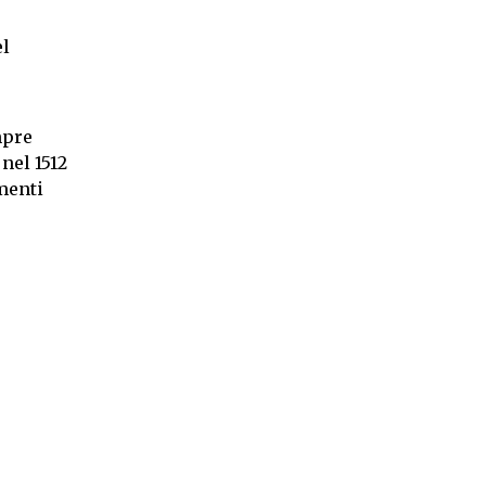
el
mpre
 nel 1512
menti