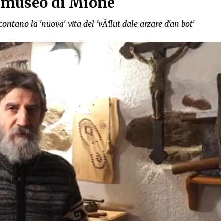
l museo di Mione
contano la 'nuova' vita del 'vÃ¶ut dale arzare d'an bot'