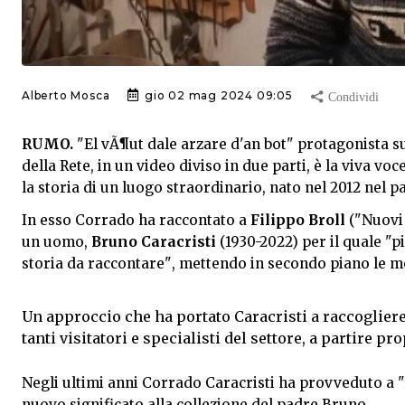
Alberto Mosca
gio 02 mag 2024 09:05
RUMO.
"El vÃ¶ut dale arzare d'an bot" protagonista su
della Rete, in un video diviso in due parti, è la viva voc
la storia di un luogo straordinario, nato nel 2012 nel 
In esso Corrado ha raccontato a
Filippo Broll
("Nuovi 
un uomo,
Bruno Caracristi
(1930-2022) per il quale "
storia da raccontare", mettendo in secondo piano le mo
Un approccio che ha portato Caracristi a raccoglier
tanti visitatori e specialisti del settore, a partire 
Negli ultimi anni Corrado Caracristi ha provveduto a "
nuovo significato alla collezione del padre Bruno.