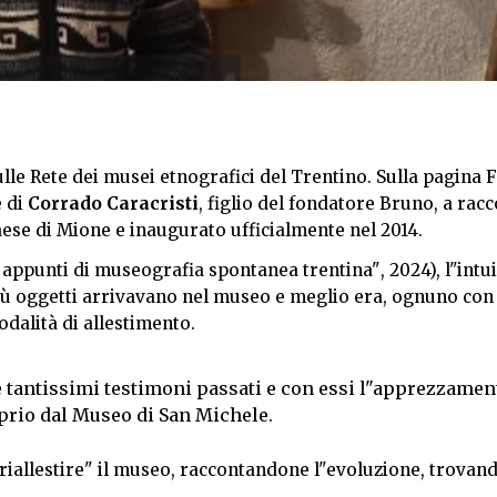
lle Rete dei musei etnografici del Trentino. Sulla pagina
e di
Corrado Caracristi
, figlio del fondatore Bruno, a rac
paese di Mione e inaugurato ufficialmente nel 2014.
appunti di museografia spontanea trentina", 2024), l"intui
più oggetti arrivavano nel museo e meglio era, ognuno con 
dalità di allestimento.
e tantissimi testimoni passati e con essi l"apprezzamen
proprio dal Museo di San Michele.
riallestire" il museo, raccontandone l"evoluzione, trovan