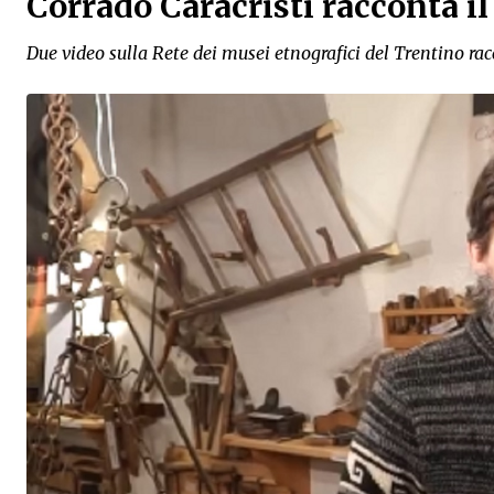
Corrado Caracristi racconta i
Due video sulla Rete dei musei etnografici del Trentino rac