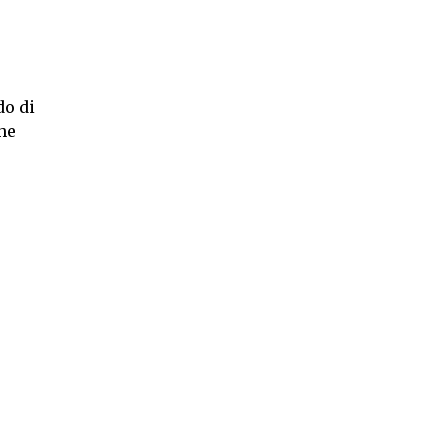
do di
he