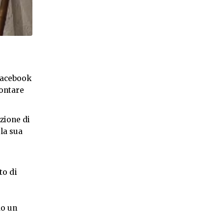
 Facebook
contare
zione di
la sua
to di
do un