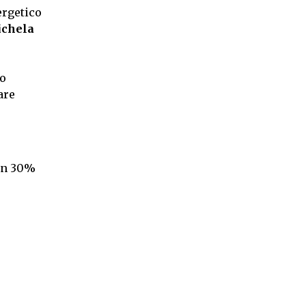
ergetico
chela
do
are
 un 30%