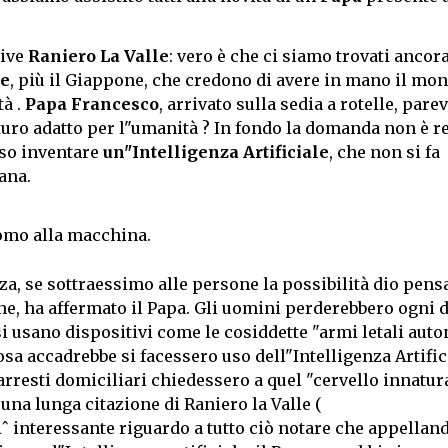
rive
Raniero La Valle
: vero è che ci siamo trovati ancor
te
, più il Giappone, che credono di avere in mano il mo
tà .
Papa Francesco
, arrivato sulla sedia a rotelle, parev
turo adatto per l"umanità ? In fondo la domanda non è re
oso inventare
un"Intelligenza Artificiale
, che non si fa
ana.
uomo alla macchina.
 se sottraessimo alle persone la possibilità dio pens
 ha affermato il Papa. Gli uomini perderebbero ogni di
si usano dispositivi come le cosiddette "armi letali auto
a accadrebbe si facessero uso dell"Intelligenza Artifici
arresti domiciliari chiedessero a quel "cervello innatura
una lunga citazione di Raniero la Valle (
Ãˆ interessante riguardo a tutto ciò notare che appelland