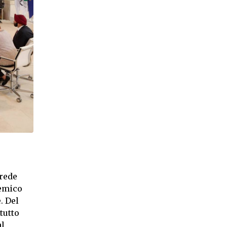
crede
nemico
. Del
tutto
al