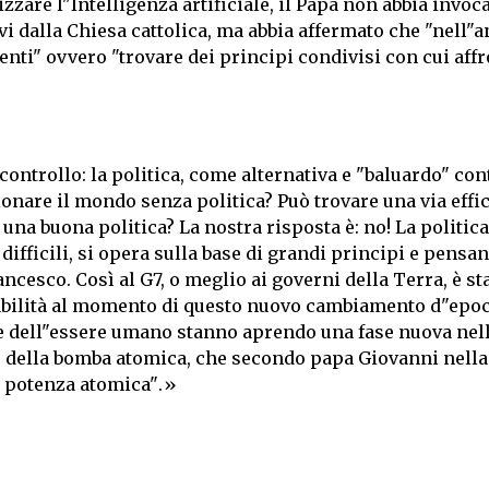
izzare l"Intelligenza artificiale, il Papa non abbia invoca
vi dalla Chiesa cattolica, ma abbia affermato che "nell"a
enti" ovvero "trovare dei principi condivisi con cui aff
ontrollo: la politica, come alternativa e "baluardo" con
onare il mondo senza politica? Può trovare una via effi
 una buona politica? La nostra risposta è: no! La politica
fficili, si opera sulla base di grandi principi e pensan
cesco. Così al G7, o meglio ai governi della Terra, è st
sabilità al momento di questo nuovo cambiamento d"epoc
ne dell"essere umano stanno aprendo una fase nuova nell
ne della bomba atomica, che secondo papa Giovanni nell
a potenza atomica".»