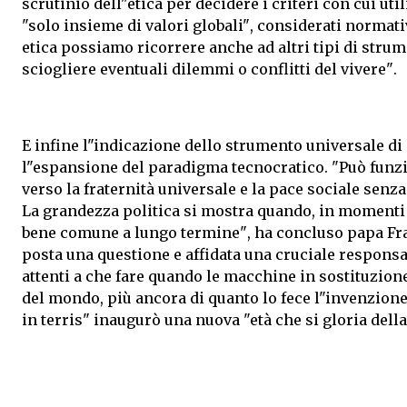
scrutinio dell"etica per decidere i criteri con cui util
"solo insieme di valori globali", considerati normati
etica possiamo ricorrere anche ad altri tipi di strum
sciogliere eventuali dilemmi o conflitti del vivere".
E infine l"indicazione dello strumento universale di c
l"espansione del paradigma tecnocratico. "Può funzi
verso la fraternità universale e la pace sociale senza
La grandezza politica si mostra quando, in momenti di
bene comune a lungo termine", ha concluso papa Fran
posta una questione e affidata una cruciale respon
attenti a che fare quando le macchine in sostituzio
del mondo, più ancora di quanto lo fece l"invenzio
in terris" inaugurò una nuova "età che si gloria dell