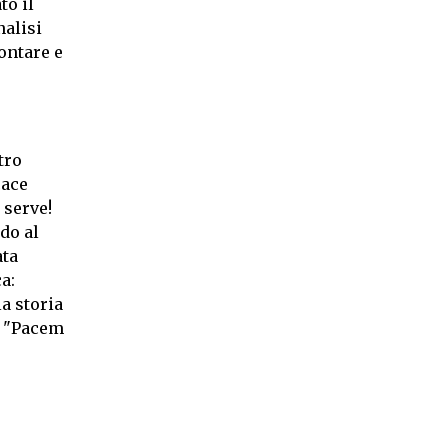
to il
nalisi
rontare e
tro
cace
 serve!
do al
ata
a:
a storia
a "Pacem