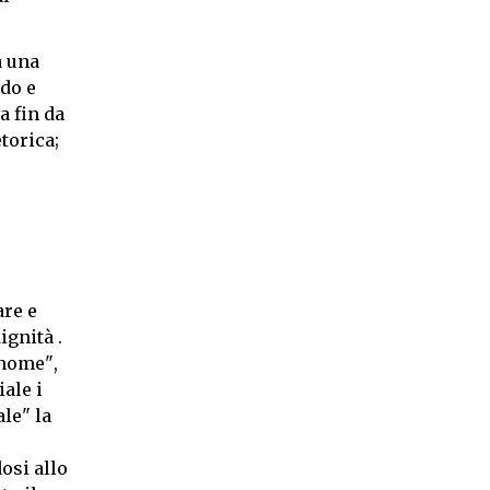
a una
ndo e
a fin da
torica;
are e
gnità .
nome",
ale i
le" la
osi allo