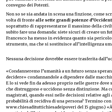
convegno dei Potenti.
Non so se sia andata in scena una finzione, come sc
volta di fronte
alle sette grandi potenze d"Occiden
soprattutto di rappresentarne il massimo della civil
subito fare una domanda: siete sicuri di creare un fu
Francesco ha messo in evidenza quanto sia pericol
strumento, ma che si sostituisce all"intelligenza um
Nessuna decisione dovrebbe essere trasferita dall"
«Condanneremo l"umanità a un futuro senza speranza,
decidere» condannandole a dipendere dalle macchine,
E lo si vede fin da adesso proprio nelle guerre dove 
che distruggono e uccidono senza distinzione. Ma cos
magistrati, quando essi nelle decisioni relative agli 
probabilità di recidiva di una persona? Termino con 
www.chiesadituttichiesadeipoveri
del 15 giugno.) «