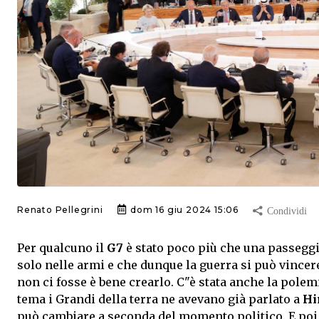
Renato Pellegrini
dom 16 giu 2024 15:06
Per qualcuno il
G7
è stato poco più che una passeggia
solo nelle armi e che dunque la guerra si può vincer
non ci fosse è bene crearlo. C"è stata anche la polemi
tema i Grandi della terra ne avevano già parlato a
Hi
può cambiare a seconda del momento politico. E poi a