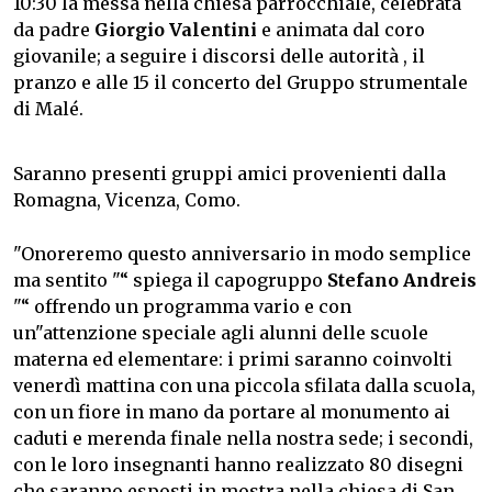
10:30 la messa nella chiesa parrocchiale, celebrata
da padre
Giorgio Valentini
e animata dal coro
giovanile; a seguire i discorsi delle autorità , il
pranzo e alle 15 il concerto del Gruppo strumentale
di Malé.
Saranno presenti gruppi amici provenienti dalla
Romagna, Vicenza, Como.
"Onoreremo questo anniversario in modo semplice
ma sentito "“ spiega il capogruppo
Stefano Andreis
"“ offrendo un programma vario e con
un"attenzione speciale agli alunni delle scuole
materna ed elementare: i primi saranno coinvolti
venerdì mattina con una piccola sfilata dalla scuola,
con un fiore in mano da portare al monumento ai
caduti e merenda finale nella nostra sede; i secondi,
con le loro insegnanti hanno realizzato 80 disegni
che saranno esposti in mostra nella chiesa di San