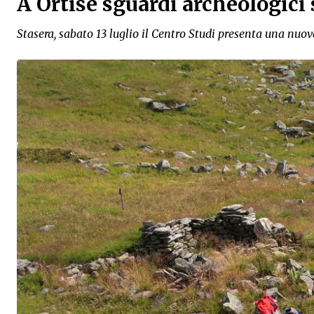
A Ortisè sguardi archeologici 
Stasera, sabato 13 luglio il Centro Studi presenta una nuov