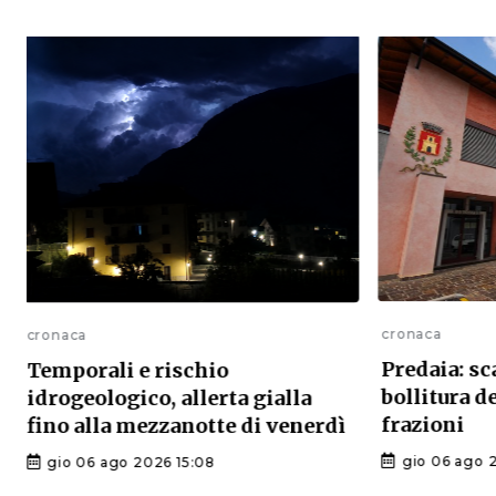
cronaca
cronaca
Predaia: sc
Temporali e rischio
bollitura d
idrogeologico, allerta gialla
frazioni
fino alla mezzanotte di venerdì
gio 06 ago 
gio 06 ago 2026 15:08