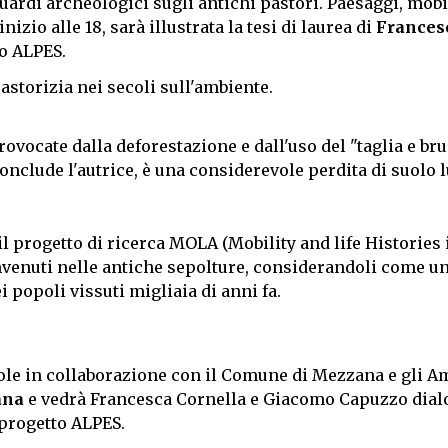
uardi archeologici sugli antichi pastori. Paesaggi, mobi
nizio alle 18, sarà illustrata la tesi di laurea di
Frances
o ALPES.
pastorizia nei secoli sull'ambiente.
ovocate dalla deforestazione e dall'uso del "taglia e bruc
onclude l'autrice, è una considerevole perdita di suolo 
il progetto di ricerca MOLA (Mobility and life Histories 
invenuti nelle antiche sepolture, considerandoli come u
 popoli vissuti migliaia di anni fa.
Sole in collaborazione con il Comune di Mezzana e gli Am
ana
e vedrà Francesca Cornella e Giacomo Capuzzo dial
 progetto ALPES.