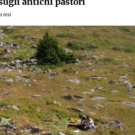
sugli antichi pastori
a tesi