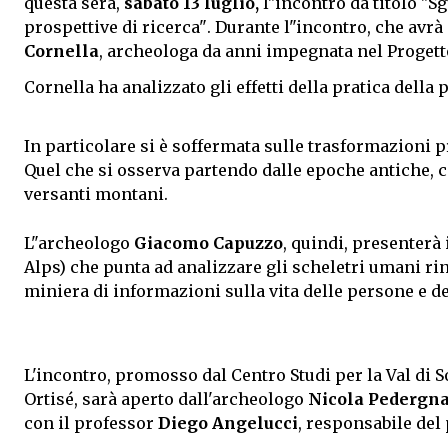
questa sera,
sabato 13 luglio,
l"incontro da titolo "Sg
prospettive di ricerca". Durante l"incontro, che avrà i
Cornella
, archeologa da anni impegnata nel Progett
Cornella ha analizzato gli effetti della pratica della 
In particolare si è soffermata sulle trasformazioni pr
Quel che si osserva partendo dalle epoche antiche, c
versanti montani.
L"archeologo
Giacomo Capuzzo
, quindi, presenterà 
Alps) che punta ad analizzare gli scheletri umani r
miniera di informazioni sulla vita delle persone e dei
L'incontro, promosso dal Centro Studi per la Val di 
Ortisé, sarà aperto dall'archeologo
Nicola Pedergn
con il professor
Diego Angelucci
, responsabile del