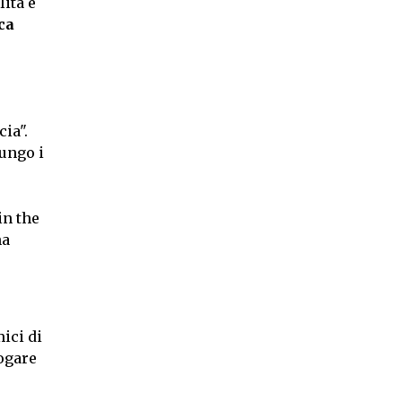
lità e
ca
ia".
lungo i
in the
na
ici di
ogare