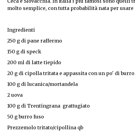
Ceca e Slovacchia. In Italia i più famosi sono quelli 
molto semplice, con tutta probabilità nata per usare 
Ingredienti
250 g di pane raffermo
150 g di speck
200 ml di latte tiepido
20 g di cipolla tritata e appassita con un po' di burro 
100 g di lucanica/mortandela
2 uova
100 g di Trentingrana grattugiato
50 g burro fuso
Prezzemolo tritato/cipollina qb