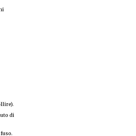
ni
lire).
iuto di
 fuso.