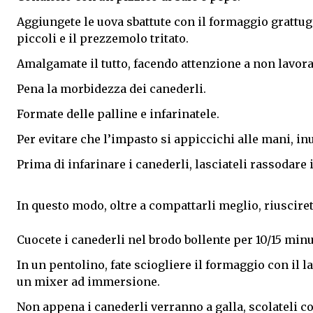
Aggiungete le uova sbattute con il formaggio grattugia
piccoli e il prezzemolo tritato.
Amalgamate il tutto, facendo attenzione a non lavor
Pena la morbidezza dei canederli.
Formate delle palline e infarinatele.
Per evitare che l’impasto si appiccichi alle mani, i
Prima di infarinare i canederli, lasciateli rassodare 
In questo modo, oltre a compattarli meglio, riuscirete
Cuocete i canederli nel brodo bollente per 10/15 minu
In un pentolino, fate sciogliere il formaggio con il l
un mixer ad immersione.
Non appena i canederli verranno a galla, scolateli c