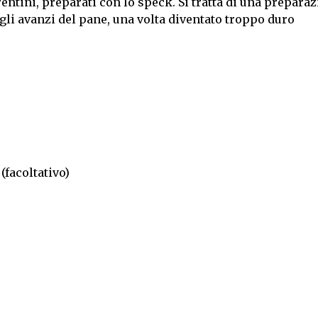
trentini, preparati con lo speck. Si tratta di una prepara
gli avanzi del pane, una volta diventato troppo duro
(facoltativo)