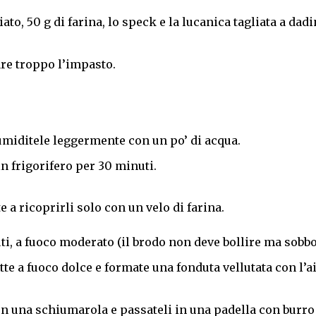
to, 50 g di farina, lo speck e la lucanica tagliata a dadi
are troppo l’impasto.
numiditele leggermente con un po’ di acqua.
in frigorifero per 30 minuti.
 a ricoprirli solo con un velo di farina.
ti, a fuoco moderato (il brodo non deve bollire ma sobbol
atte a fuoco dolce e formate una fonduta vellutata con l’a
on una schiumarola e passateli in una padella con burro