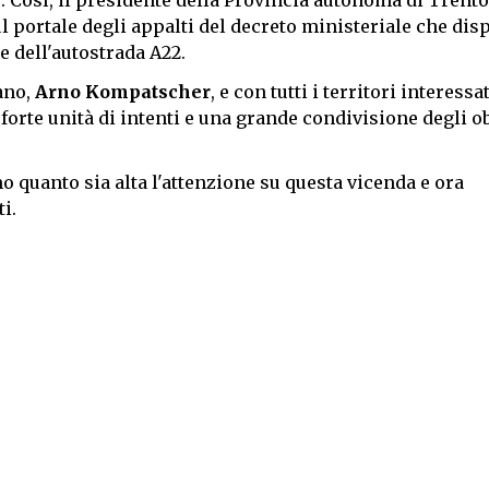
". Così, il presidente della Provincia autonoma di Trento
 portale degli appalti del decreto ministeriale che dis
e dell'autostrada A22.
ano,
Arno Kompatscher
, e con tutti i territori interessat
rte unità di intenti e una grande condivisione degli obi
o quanto sia alta l'attenzione su questa vicenda e ora
i.