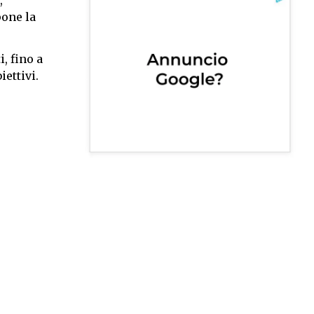
,
pone la
i, fino a
ettivi.