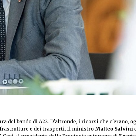
 del bando di A22. D'altronde, i ricorsi che c'erano, o
rastrutture e dei trasporti, il ministro
Matteo Salvini
e