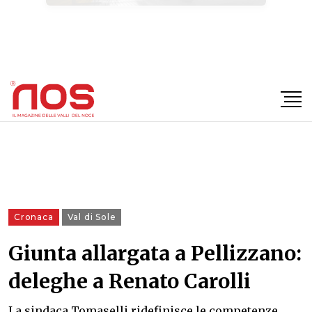
×
Cronaca
Val di Sole
Giunta allargata a Pellizzano:
deleghe a Renato Carolli
La sindaca Tomaselli ridefinisce le competenze