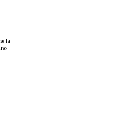
me la
nno