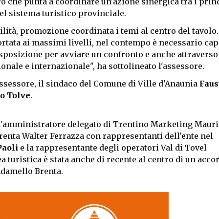
o che punta a coordinare un'azione sinergica tra i prin
 nel sistema turistico provinciale.
lità, promozione coordinata i temi al centro del tavolo.
rtata ai massimi livelli, nel contempo è necessario cap
disposizione per avviare un confronto e anche attraverso
nale e internazionale", ha sottolineato l'assessore.
assessore, il sindaco del Comune di Ville d'Anaunia
Faus
o Tolve
.
i, l'amministratore delegato di Trentino Marketing Mauri
renta Walter Ferrazza con rappresentanti dell'ente nel
Paoli
e la rappresentante degli operatori Val di Tovel
a turistica è stata anche di recente al centro di un acco
Adamello Brenta.