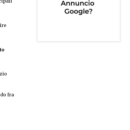
cipali
ire
to
zio
rdo fra