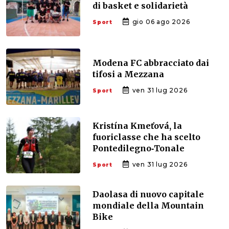
di basket e solidarietà
gio 06 ago 2026
Sport
Modena FC abbracciato dai
tifosi a Mezzana
ven 31 lug 2026
Sport
Kristína Kmeťová, la
fuoriclasse che ha scelto
Pontedilegno‑Tonale
ven 31 lug 2026
Sport
Daolasa di nuovo capitale
mondiale della Mountain
Bike