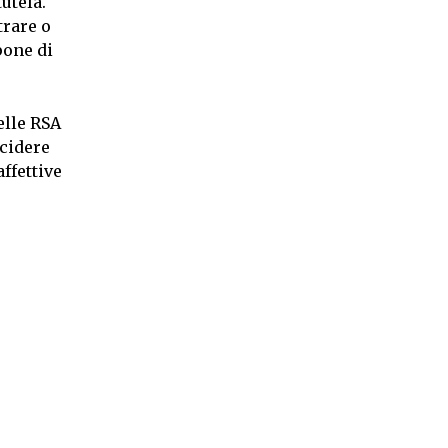
utela.
trare o
pone di
elle RSA
ncidere
ffettive