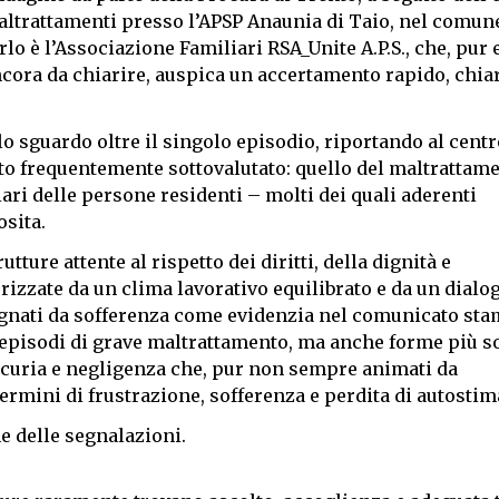
maltrattamenti presso l’APSP Anaunia di Taio, nel comun
o è l’Associazione Familiari RSA_Unite A.P.S., che, pur 
ncora da chiarire, auspica un accertamento rapido, chia
o sguardo oltre il singolo episodio, riportando al centr
nto frequentemente sottovalutato: quello del maltrattam
iari delle persone residenti – molti dei quali aderenti
osita.
ture attente al rispetto dei diritti, della dignità e
rizzate da un clima lavorativo equilibrato e da un dialo
segnati da sofferenza come evidenzia nel comunicato sta
episodi di grave maltrattamento, ma anche forme più sot
incuria e negligenza che, pur non sempre animati da
termini di frustrazione, sofferenza e perdita di autostim
ne delle segnalazioni.