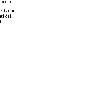
priati.
 attento
ti dei
i