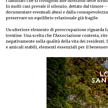
I familiari che si rivolgono alle direzioni delle stru
In molti casi prevale il silenzio, dettato dal timore –
documentare eventuali abusi e dalla consapevolezza 
preservare un equilibrio relazionale già fragile.
Un ulteriore elemento di preoccupazione riguarda la r
trentine. Una scelta che l’Associazione contesta, rit
negativamente sulla qualità della vita dei residenti. 
e amicali stabili, elementi essenziali per il benesser