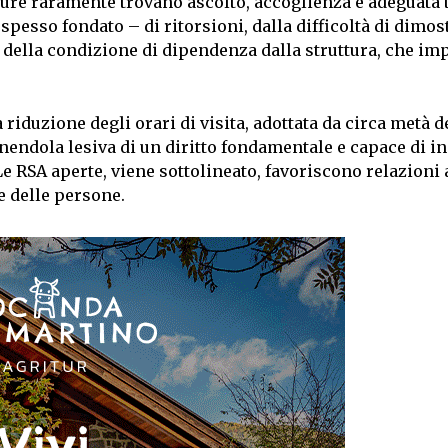
tture raramente trovano ascolto, accoglienza e adeguata t
 spesso fondato – di ritorsioni, dalla difficoltà di dimos
della condizione di dipendenza dalla struttura, che im
iduzione degli orari di visita, adottata da circa metà d
enendola lesiva di un diritto fondamentale e capace di i
Le RSA aperte, viene sottolineato, favoriscono relazioni a
e delle persone.