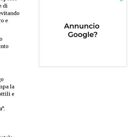
e di
evitando
ro e
o
ento
go
mpa la
tili e
a”.