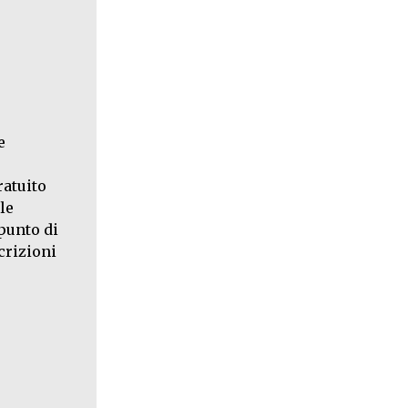
e
ratuito
le
 punto di
crizioni