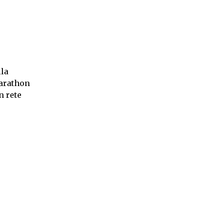
lla
Marathon
n rete