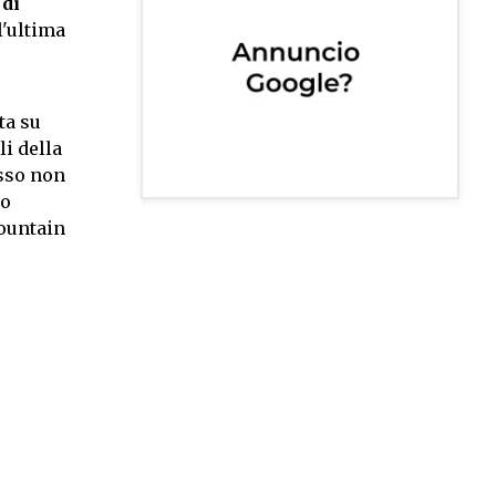
di
l'ultima
ta su
li della
esso non
to
mountain