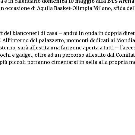
a è in calendario
domenica 10 maggio alla BTS Arena 
 in occasione di Aquila Basket-Olimpia Milano, sfida del
f dei bianconeri di casa – andrà in onda in doppia diret
7. All'interno del palazzetto, momenti dedicati ai Mondia
terno, sarà allestita una fan zone aperta a tutti – l'acc
giochi e gadget, oltre ad un percorso allestito dal Comita
i più piccoli potranno cimentarsi in sella alla propria 