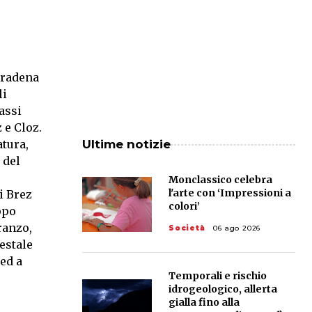
Pradena
li
lassi
 e Cloz.
atura,
Ultime notizie
 del
Monclassico celebra
l'arte con ‘Impressioni a
i Brez
colori’
ppo
ranzo,
Società
06 ago 2026
restale
 ed a
Temporali e rischio
idrogeologico, allerta
gialla fino alla