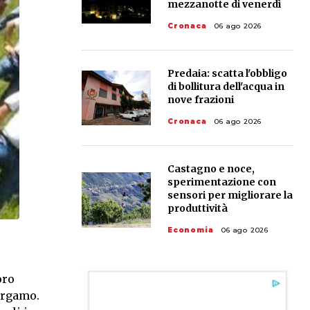
mezzanotte di venerdì
Cronaca
06 ago 2026
Predaia: scatta l'obbligo
di bollitura dell'acqua in
nove frazioni
Cronaca
06 ago 2026
Castagno e noce,
sperimentazione con
sensori per migliorare la
produttività
Economia
06 ago 2026
oro
ergamo.