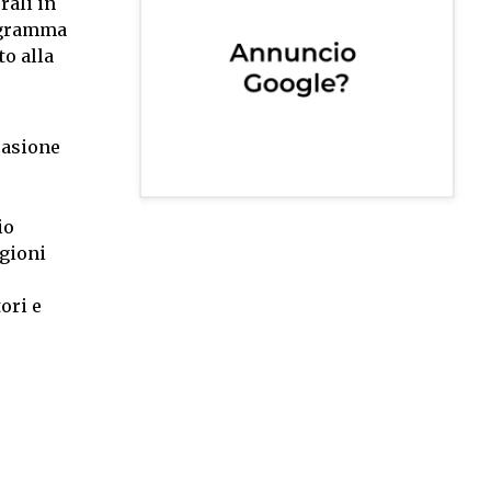
rali in
rogramma
to alla
casione
io
egioni
ori e