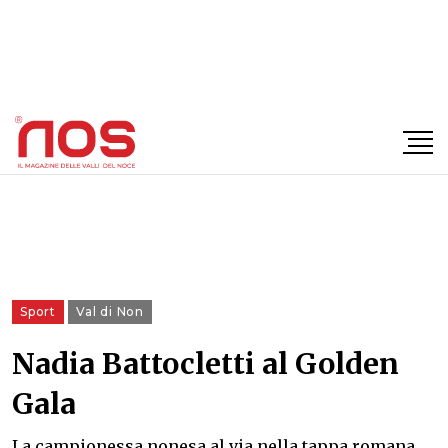
×
Sport
Val di Non
Nadia Battocletti al Golden
Gala
La campionessa nonesa al via nella tappa romana