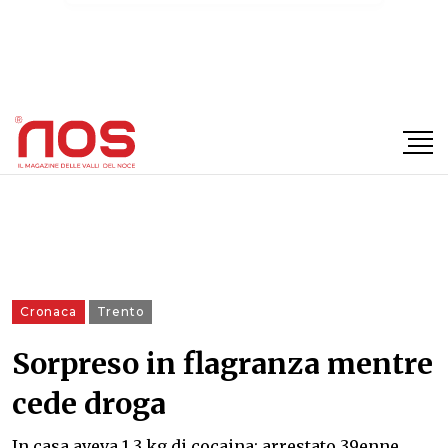
×
Cronaca
Trento
Sorpreso in flagranza mentre
cede droga
In casa aveva 1,3 kg di cocaina: arrestato 39enne