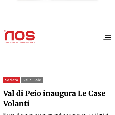
×
Società
Val di Sole
Val di Peio inaugura Le Case
Volanti
Nasce il nuovo parco avventura sospeso tra i larici