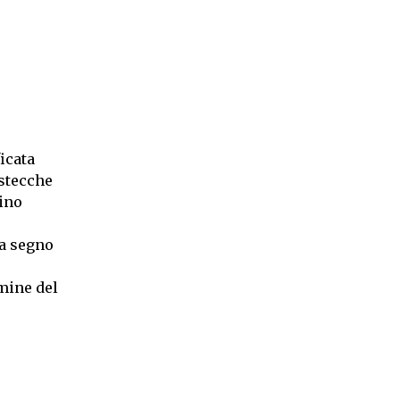
ficata
 stecche
tino
 a segno
rmine del