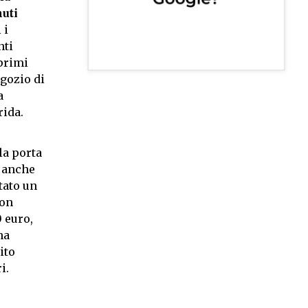
nuti
 i
nti
 primi
gozio di
a
rida.
la porta
o anche
tato un
ion
 euro,
na
ito
i.