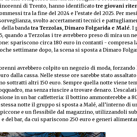
Minorenni di Trento, hanno identificato
tre giovani rite
ommessi tra la fine del 2024 e l’estate del 2025. Per mesi
sorveglianza, svolto accertamenti tecnici e pattugliame
o della banda
tra Terzolas, Dimaro Folgarida e Malé
. I
, quando a Terzolas i tre avrebbero preso di mira un ne
cone: spariscono circa 180 euro in contanti - compresa l
. Poche settimane dopo, la scena si sposta a Dimaro Folga
minorenni avrebbero colpito un negozio di moda, forzando 
uro dalla cassa. Nelle stesse ore sarebbe stato assaltat
o sottratti altri 150 euro. Sempre quella notte viene ten
soqquadro, ma senza riuscire a trovare denaro. L’escalat
ione in un bar caffetteria: il bottino ammonterebbe a 80
a stessa notte il gruppo si sposta a Malé, all’interno di u
 piccone e un flessibile dal magazzino, utilizzandoli sub
e del bar, da cui spariscono 250 euro e generi alimentar