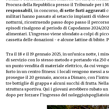
Procura della Repubblica presso il Tribunale per i 
responsabili
, in concorso,
di sette furti aggravati
c
militari hanno passato al setaccio impianti di video
notturni, ricostruendo passo dopo passo il percors
episodi risalgono al periodo di Capodanno 2024/2025
alimentari. L’ingresso viene sfondato a colpi di pic
cassetta delle donazioni - e alcune lattine di bibite
Tra il 18 e il 19 gennaio 2025, in un’unica notte, i 
di servizio con lo stesso metodo e portando via 250 e
un punto vendita di materiale elettrico, da cui vengon
furto in un centro fitness: i locali vengono messi a 
prosegue il 20 gennaio, ancora a Dimaro, con l’intrus
tre bottiglie di grappa e alcuni succhi di frutta. Nell
struttura sportiva. Qui i giovani avrebbero rubato un
dopo per forzare l’ingresso del noleggio/spogliatoio 