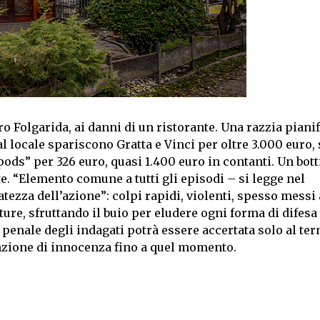
ro Folgarida, ai danni di un ristorante. Una razzia piani
al locale spariscono Gratta e Vinci per oltre 3.000 euro,
“pods” per 326 euro, quasi 1.400 euro in contanti. Un bot
e. “Elemento comune a tutti gli episodi – si legge nel
tezza dell’azione”: colpi rapidi, violenti, spesso messi
ture, sfruttando il buio per eludere ogni forma di difesa
 penale degli indagati potrà essere accertata solo al te
nzione di innocenza fino a quel momento.