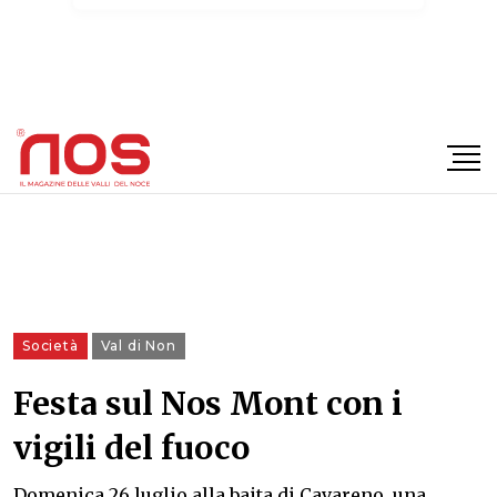
×
Società
Val di Non
Festa sul Nos Mont con i
vigili del fuoco
Domenica 26 luglio alla baita di Cavareno, una