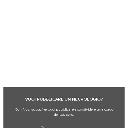
VUOI PUBBLICARE UN NECROLOGIO?
Con
Nosmagazine
puoi pubblicare e condividere un ricordo
del tuo caro.