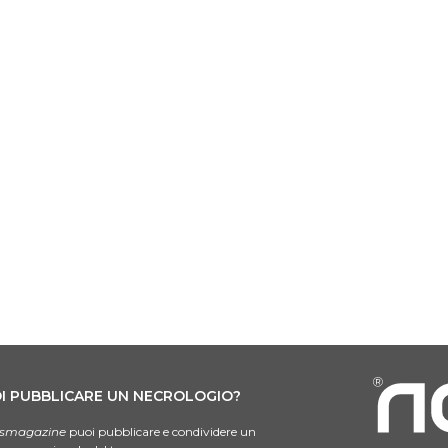
I PUBBLICARE UN NECROLOGIO?
smagazine
puoi pubblicare e condividere un