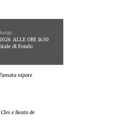
 luogo
026 ALLE ORE 14:30
hiale di Fondo
l'amata nipote
i Cles e Beato de