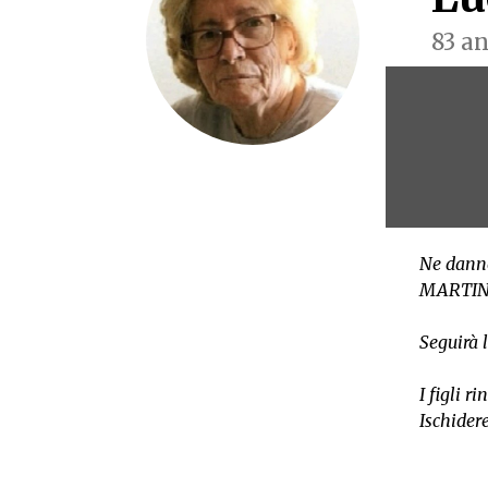
83 a
Ne danno
MARTINA, 
Seguirà 
I figli r
Ischider