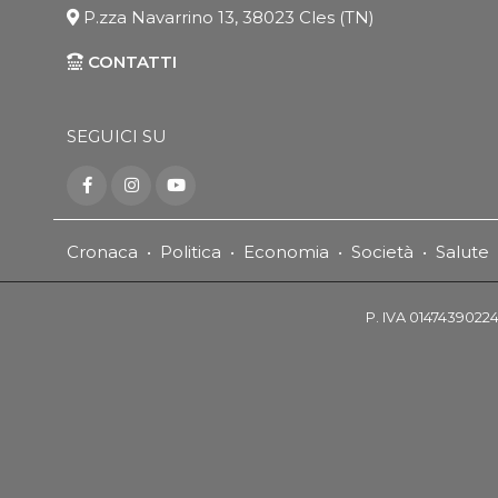
P.zza Navarrino 13, 38023 Cles (TN)
CONTATTI
SEGUICI SU
Cronaca
•
Politica
•
Economia
•
Società
•
Salute
P. IVA 01474390224 