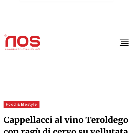
×
Food & lifestyle
Cappellacci al vino Teroldego
con ragù di cervo su vellutata