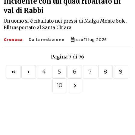
Incidente con un quad ribaltato in
val di Rabbi
Un uomo si è ribaltato nei pressi di Malga Monte Sole.
Elitrasportato al Santa Chiara
Cronaca
Dalla redazione
sab 11 lug 2026
Pagina 7 di 76
4
5
6
7
8
9
10