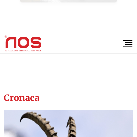
×
Cronaca