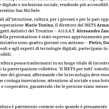
 digitale e inclusione sociale, rendendo più accessibili 
trentino San Michele.
i all’istruzione, cultura, per i giovani e per le pari op
 cooperazione
Mario Tonina
, il direttore del METS
Arma
getti Autistici del Trentino – A.G.S.A.T.
Alessandro Za
 della presentazione è stato espresso apprezzamento per
’iniziativa sono quattro giovani con autismo –
Pietro, Da
ali e agli esperti di tecnologie digitali, partecipano i
ibili.
ltura possa trasformarsi in un luogo vitale di incontr
la partecipazione collettiva. 'Il METS per tutti' sottoli
tenze dei giovani, affermando che la tecnologia deve ess
che coniuga innovazione, attenzione al sociale e una fort
e e cooperativo, garantendo che le persone siano messe 
 cultura è patrimonio comune solo quando è pienamente