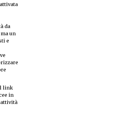
attivata
tà da
, ma un
ti e
eve
orizzare
ore
il link
cee in
attività