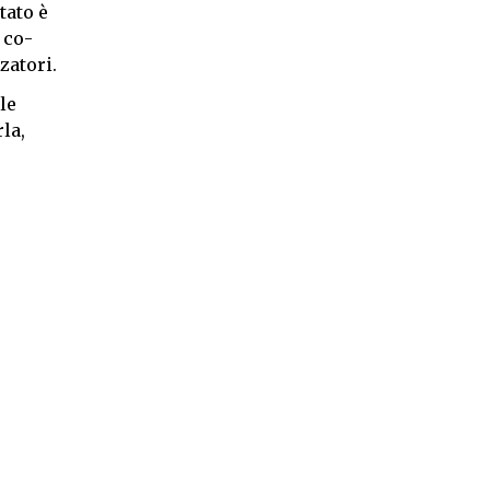
tato è
 co-
zatori.
le
la,