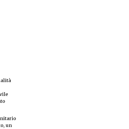
alità
vile
ato
nitario
to, un