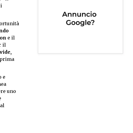
i
portunità
ndo
non
e il
 il
vide,
n prima
o e
nea
ere uno
e
al