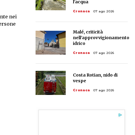
l’acqua
Cronaca
07 ago 2026
nte nei
persone
Malé, criticità
nell’approvvigionamento
idrico
Cronaca
07 ago 2026
Costa Rotian, nido di
vespe
Cronaca
07 ago 2026