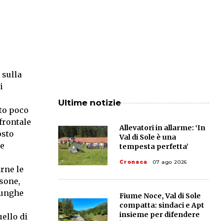
 sulla
i
Ultime notizie
ato poco
frontale
Allevatori in allarme: ‘In
osto
Val di Sole è una
 e
tempesta perfetta’
Cronaca
07 ago 2026
arne le
rsone,
lunghe
Fiume Noce, Val di Sole
compatta: sindaci e Apt
insieme per difendere
uello di