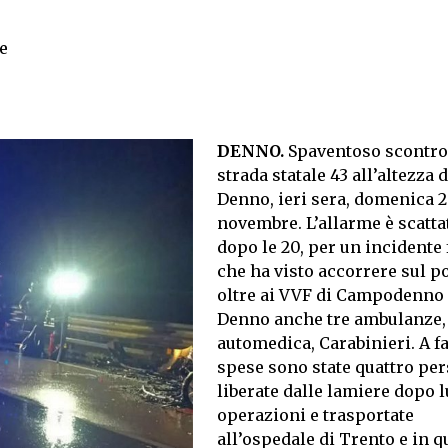
e
DENNO.
Spaventoso scontro
strada statale 43 all’altezza d
Denno, ieri sera, domenica 2
novembre. L’allarme è scatt
dopo le 20, per un incidente 
che ha visto accorrere sul p
oltre ai VVF di Campodenno
Denno anche tre ambulanze,
automedica, Carabinieri. A f
spese sono state quattro pe
liberate dalle lamiere dopo 
operazioni e trasportate
all’ospedale di Trento e in q