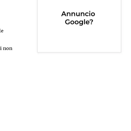
le
hi non