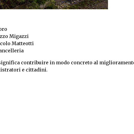
oro
azzo Migazzi
colo Matteotti
ancelleria
re significa contribuire in modo concreto al migliorament
stratori e cittadini.