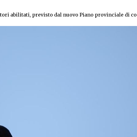
tori abilitati, previsto dal nuovo Piano provinciale di c