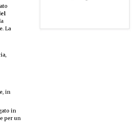
ato
del
da
e. La
ia,
, in
gato in
le per un