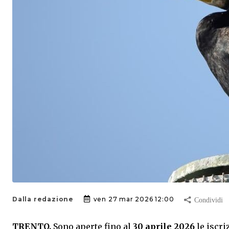
Dalla redazione
ven 27 mar 2026 12:00
TRENTO.
Sono aperte fino al
30 aprile 2026
le iscri