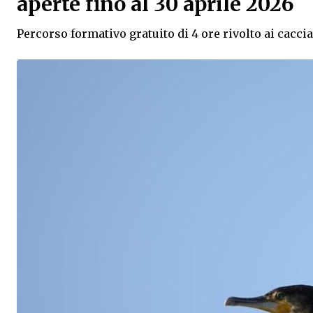
aperte fino al 30 aprile 2026
Percorso formativo gratuito di 4 ore rivolto ai caccia