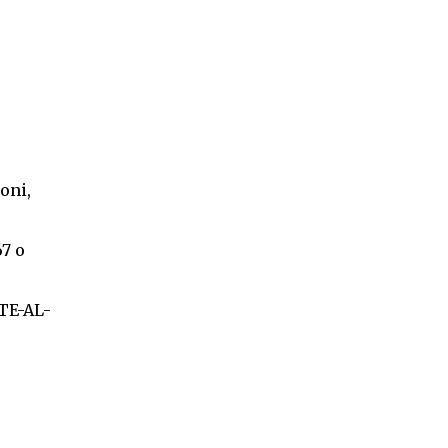
ioni,
7 o
NTE-AL-